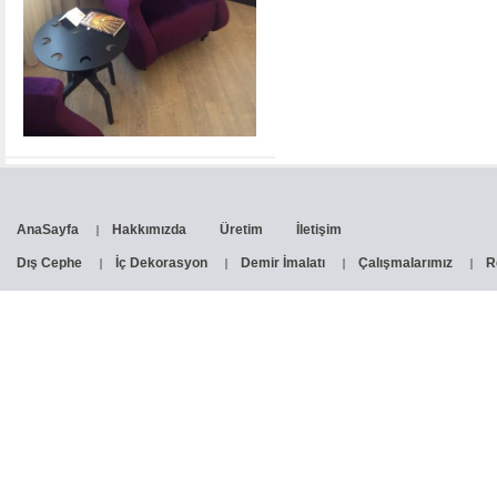
AnaSayfa
Hakkımızda
Üretim
İletişim
Dış Cephe
İç Dekorasyon
Demir İmalatı
Çalışmalarımız
R