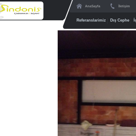
AnaSayfa
İletişim
Referanslarimiz
Dış Cephe
İ