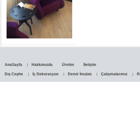
AnaSayfa
Hakkımızda
Üretim
İletişim
Dış Cephe
İç Dekorasyon
Demir İmalatı
Çalışmalarımız
R