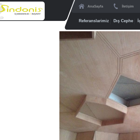
AnaSayfa
İletişim
Referanslarimiz
Dış Cephe
İ