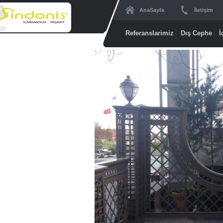
AnaSayfa
İletişim
Referanslarimiz
Dış Cephe
İ