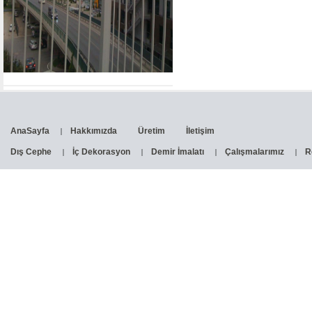
AnaSayfa
Hakkımızda
Üretim
İletişim
Dış Cephe
İç Dekorasyon
Demir İmalatı
Çalışmalarımız
R